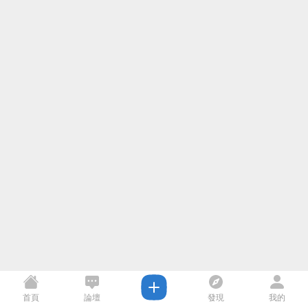
首頁
論壇
發現
我的