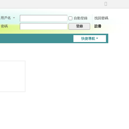
切
換
用戶名
自動登錄
找回密碼
到
寬
密碼
註冊
登錄
版
快捷導航