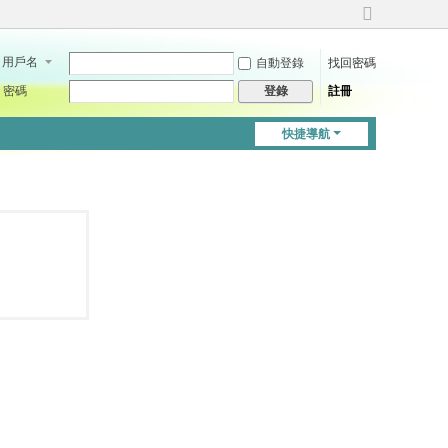
切
換
用戶名
自動登錄
找回密碼
到
寬
密碼
註冊
登錄
版
快捷導航