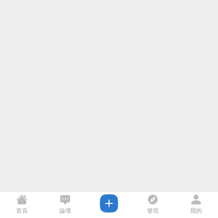
首頁
論壇
發現
我的