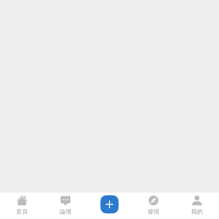
首頁
論壇
發現
我的