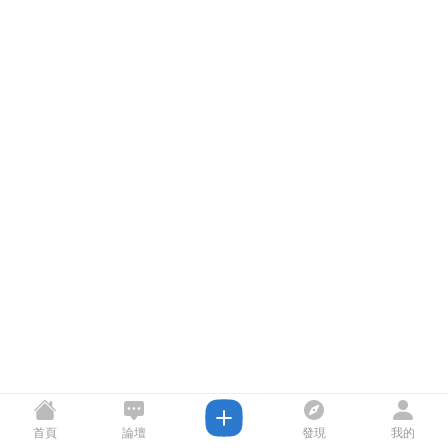
首頁
論壇
發現
我的