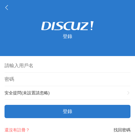
登錄
安全提問(未設置請忽略)
登錄
還沒有註冊？
找回密碼