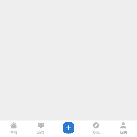
首頁
論壇
發現
我的