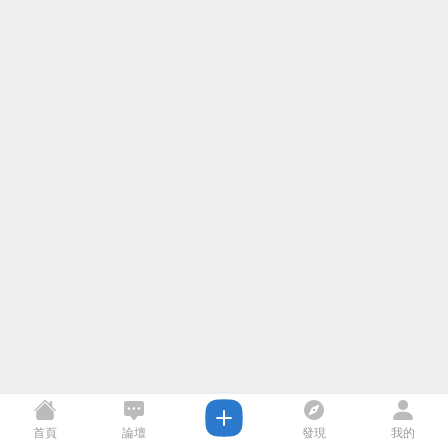
首頁
論壇
發現
我的