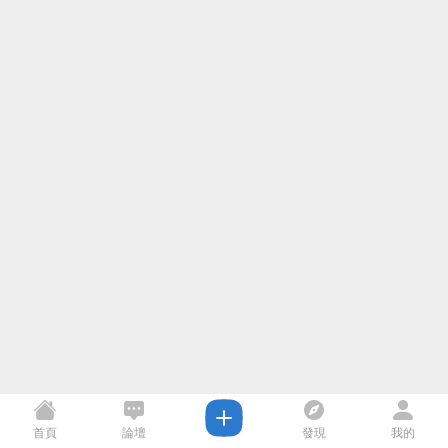
首頁
論壇
發現
我的