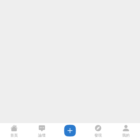
首頁
論壇
發現
我的