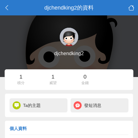
djchendking2的資料
djchendking2
1
1
0
積分
威望
金錢
Ta的主題
發短消息
個人資料