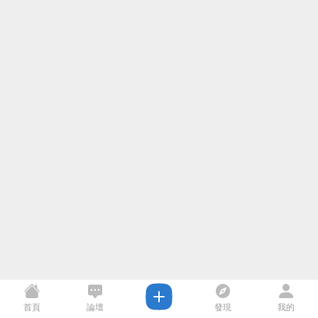
首頁
論壇
發現
我的