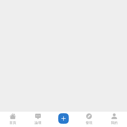
首頁
論壇
發現
我的