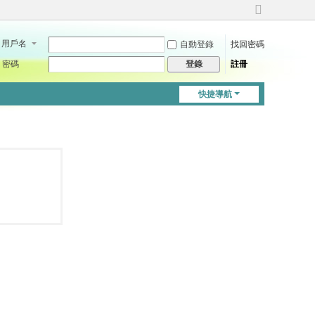
切
換
用戶名
自動登錄
找回密碼
到
寬
密碼
註冊
登錄
版
快捷導航