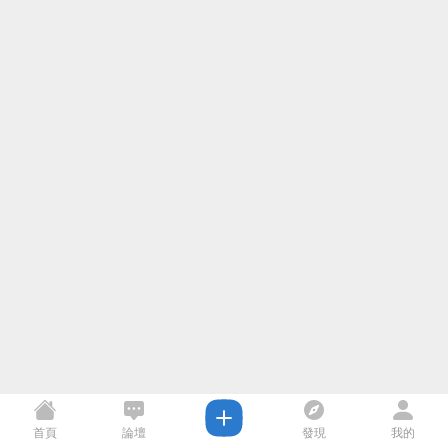
首頁
論壇
發現
我的