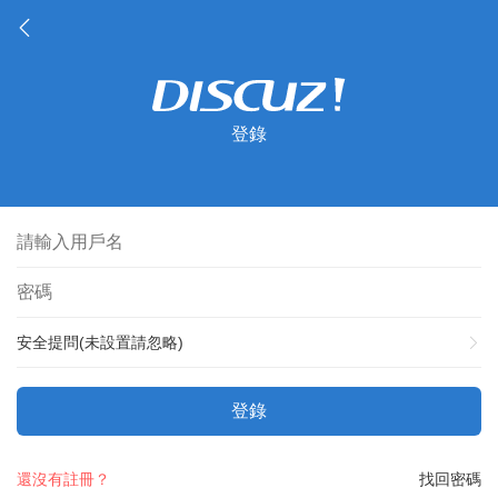
登錄
安全提問(未設置請忽略)
登錄
還沒有註冊？
找回密碼