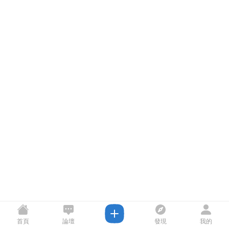
首頁
論壇
發現
我的