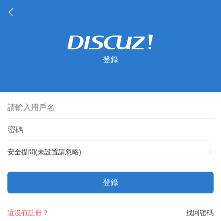
登錄
安全提問(未設置請忽略)
登錄
還沒有註冊？
找回密碼