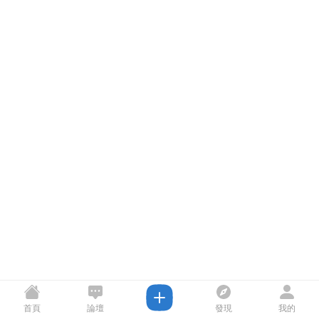
首頁
論壇
發現
我的