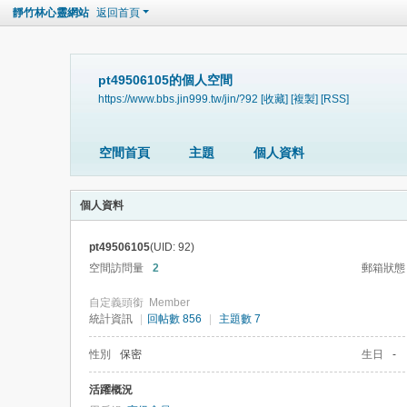
靜竹林心靈網站
返回首頁
pt49506105的個人空間
https://www.bbs.jin999.tw/jin/?92
[收藏]
[複製]
[RSS]
空間首頁
主題
個人資料
個人資料
pt49506105
(UID: 92)
空間訪問量
2
郵箱狀態
自定義頭銜
Member
統計資訊
|
回帖數 856
|
主題數 7
性別
保密
生日
-
活躍概況