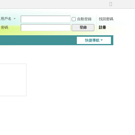
切
換
用戶名
自動登錄
找回密碼
到
寬
密碼
註冊
登錄
版
快捷導航