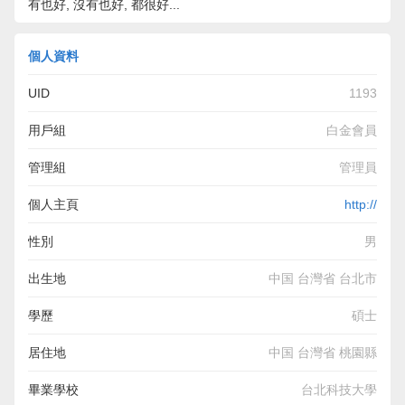
有也好, 沒有也好, 都很好...
個人資料
UID
1193
用戶組
白金會員
管理組
管理員
個人主頁
http://
性別
男
出生地
中国 台灣省 台北市
學歷
碩士
居住地
中国 台灣省 桃園縣
畢業學校
台北科技大學