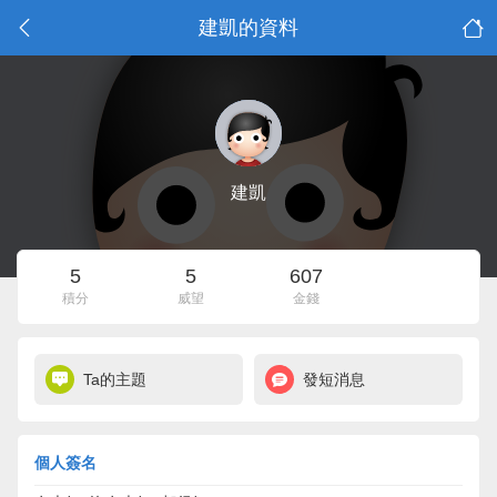
建凱的資料
建凱
5
5
607
積分
威望
金錢
Ta的主題
發短消息
個人簽名