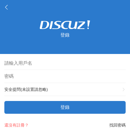
登錄
安全提問(未設置請忽略)
登錄
還沒有註冊？
找回密碼