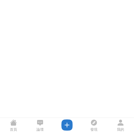
首頁
論壇
發現
我的