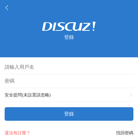
登錄
安全提問(未設置請忽略)
登錄
還沒有註冊？
找回密碼