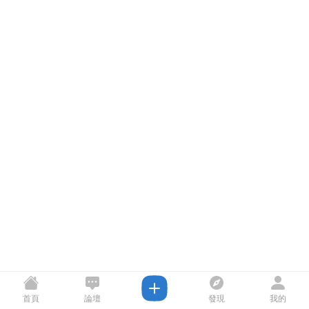
首頁
論壇
發現
我的