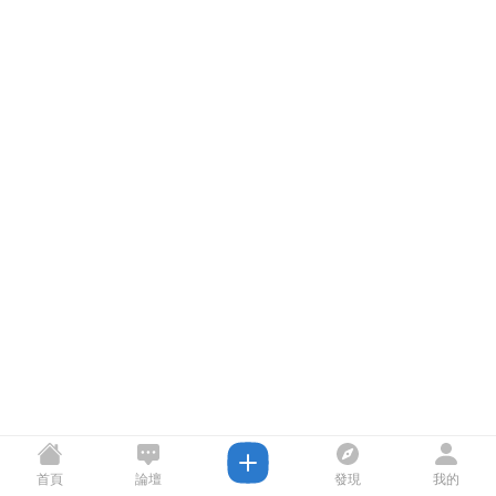
首頁
論壇
發現
我的