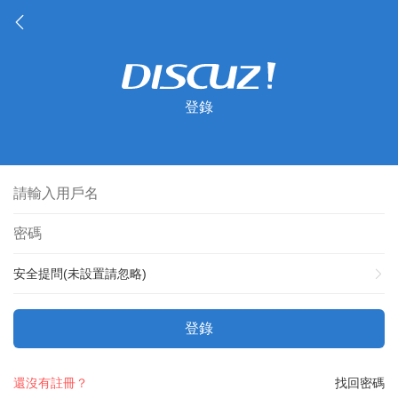
登錄
安全提問(未設置請忽略)
登錄
還沒有註冊？
找回密碼