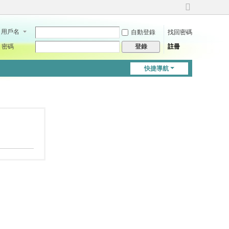
切
換
用戶名
自動登錄
找回密碼
到
寬
密碼
註冊
登錄
版
快捷導航