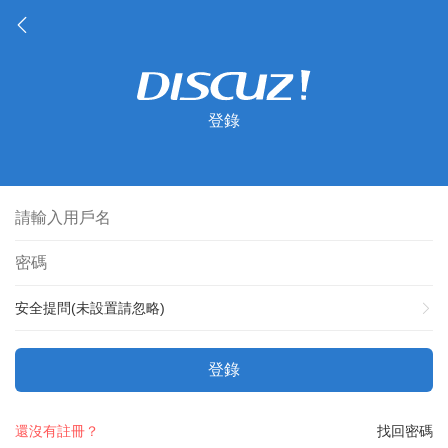
登錄
安全提問(未設置請忽略)
登錄
還沒有註冊？
找回密碼