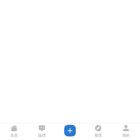
首頁
論壇
發現
我的