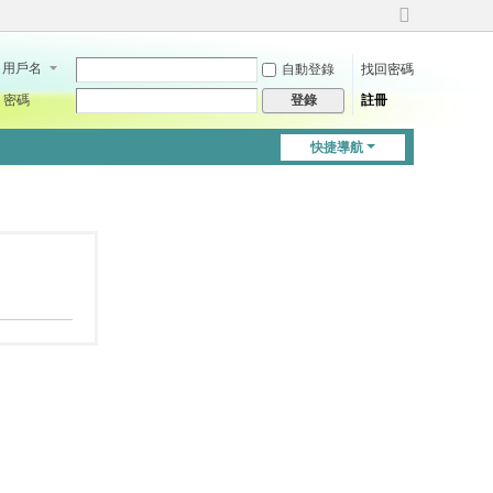
切
換
用戶名
自動登錄
找回密碼
到
寬
密碼
註冊
登錄
版
快捷導航