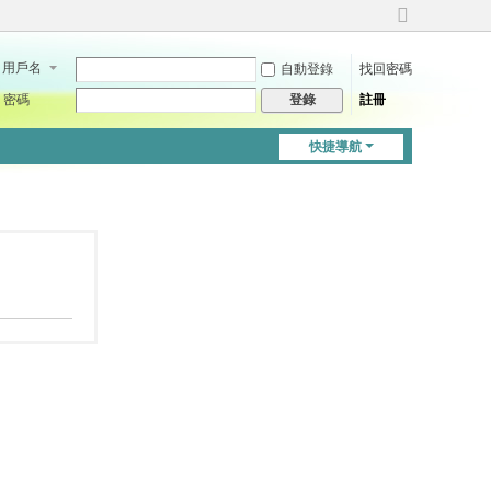
切
換
用戶名
自動登錄
找回密碼
到
寬
密碼
註冊
登錄
版
快捷導航