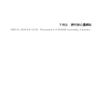
手機版
|
靜竹林心靈網站
GMT+8, 2026-8-8 14:34
, Processed in 0.054938 second(s), 4 queries .