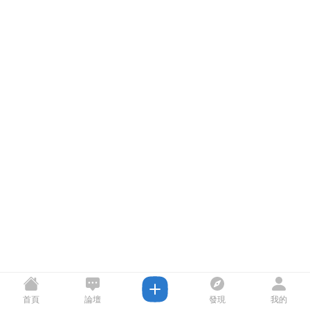
首頁
論壇
發現
我的