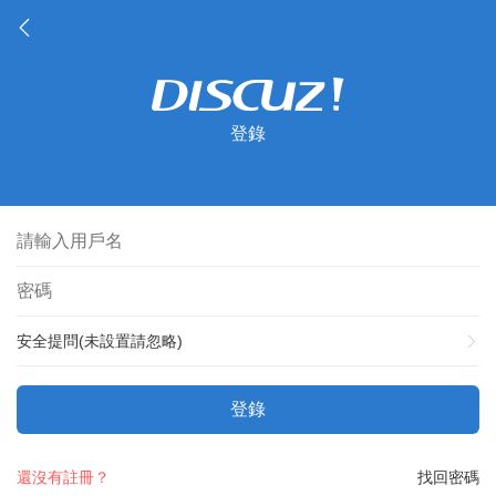
登錄
安全提問(未設置請忽略)
登錄
還沒有註冊？
找回密碼