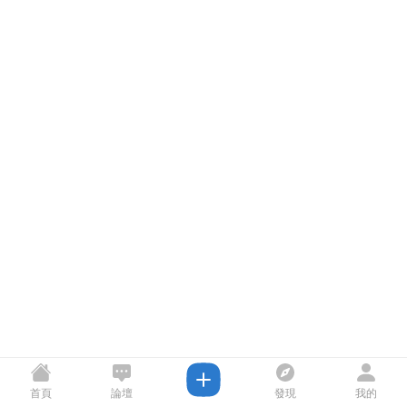
首頁
論壇
發現
我的