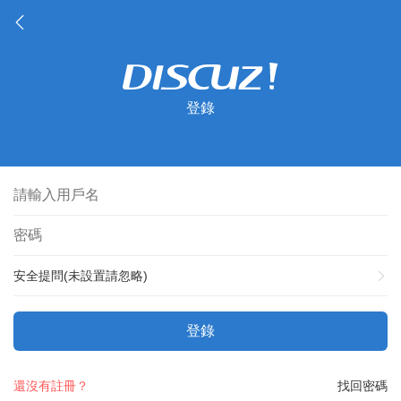
登錄
安全提問(未設置請忽略)
登錄
還沒有註冊？
找回密碼