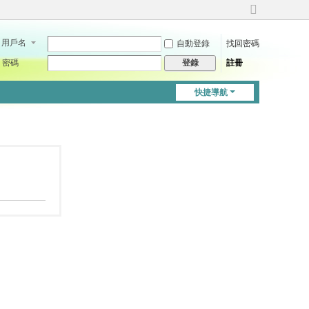
切
換
用戶名
自動登錄
找回密碼
到
寬
密碼
註冊
登錄
版
快捷導航