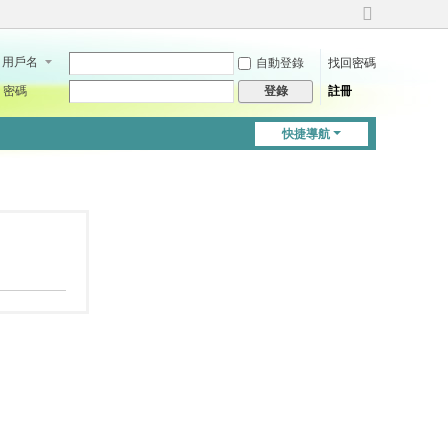
切
換
用戶名
自動登錄
找回密碼
到
寬
密碼
註冊
登錄
版
快捷導航