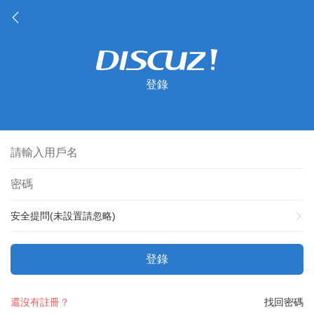
登錄
安全提問(未設置請忽略)
登錄
還沒有註冊？
找回密碼