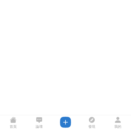
首頁
論壇
發現
我的