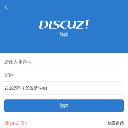
登錄
安全提問(未設置請忽略)
登錄
還沒有註冊？
找回密碼