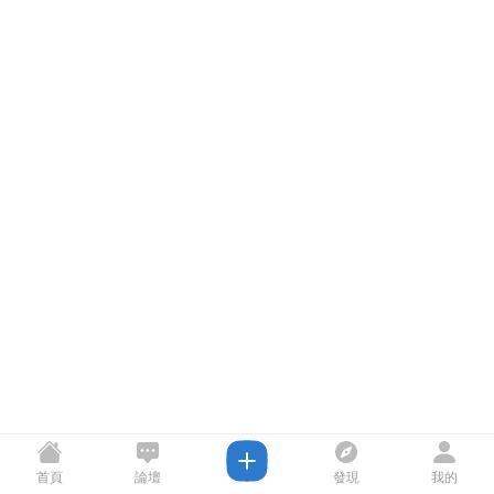
首頁
論壇
發現
我的