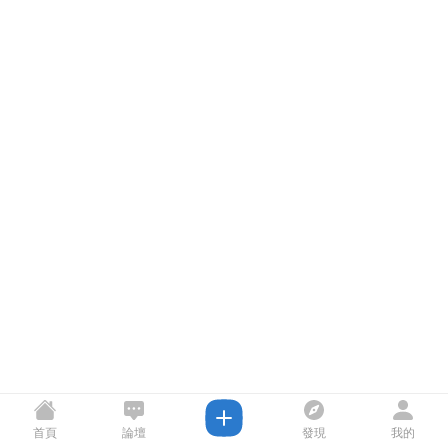
首頁
論壇
發現
我的