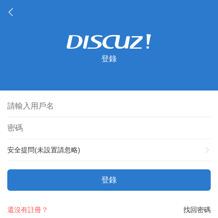
登錄
安全提問(未設置請忽略)
登錄
還沒有註冊？
找回密碼