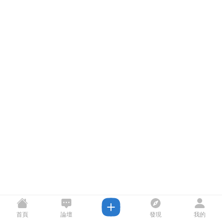
首頁
論壇
發現
我的