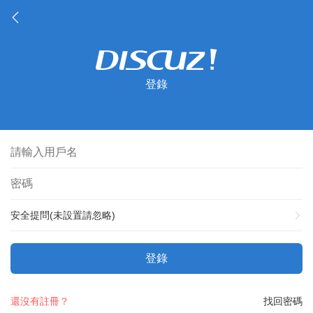
登錄
安全提問(未設置請忽略)
登錄
還沒有註冊？
找回密碼