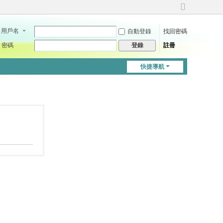
切
換
用戶名
自動登錄
找回密碼
到
寬
密碼
註冊
登錄
版
快捷導航