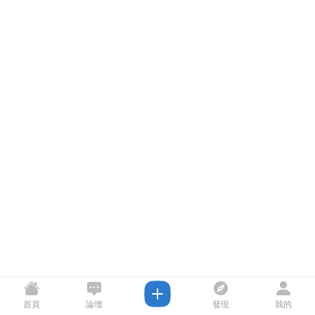
首頁
論壇
發現
我的