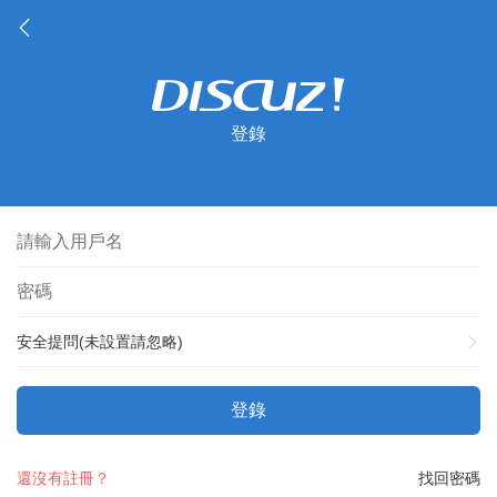
登錄
安全提問(未設置請忽略)
登錄
還沒有註冊？
找回密碼