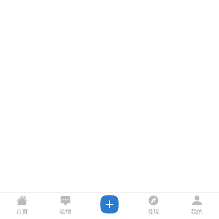
首頁
論壇
發現
我的