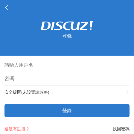
登錄
安全提問(未設置請忽略)
登錄
還沒有註冊？
找回密碼