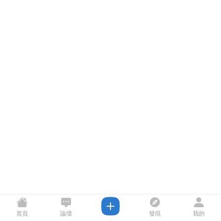
首頁
論壇
發現
我的