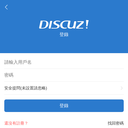
登錄
安全提問(未設置請忽略)
登錄
還沒有註冊？
找回密碼