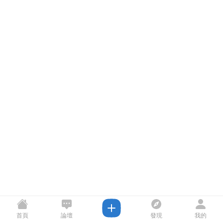
首頁
論壇
發現
我的