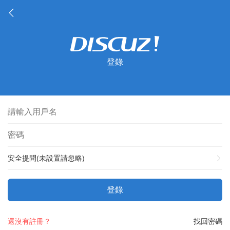
登錄
安全提問(未設置請忽略)
登錄
還沒有註冊？
找回密碼