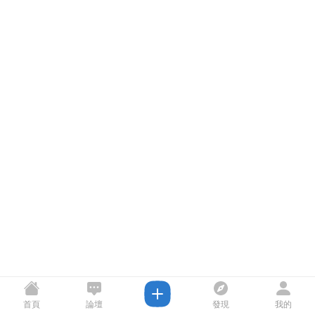
首頁
論壇
發現
我的