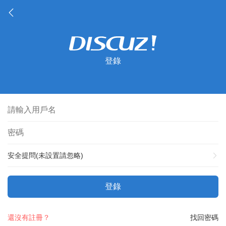
登錄
安全提問(未設置請忽略)
登錄
還沒有註冊？
找回密碼