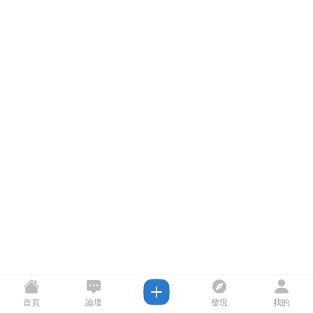
首頁
論壇
發現
我的