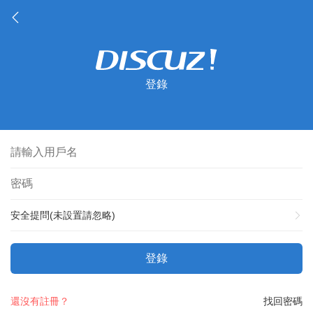
登錄
安全提問(未設置請忽略)
登錄
還沒有註冊？
找回密碼