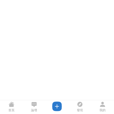
首頁
論壇
發現
我的