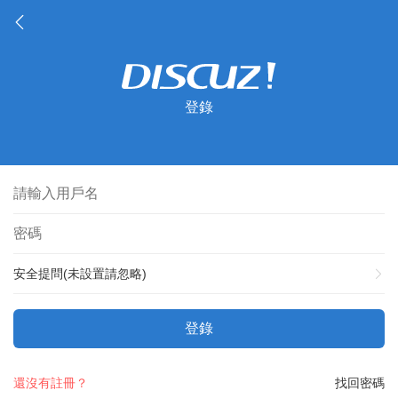
登錄
安全提問(未設置請忽略)
登錄
還沒有註冊？
找回密碼