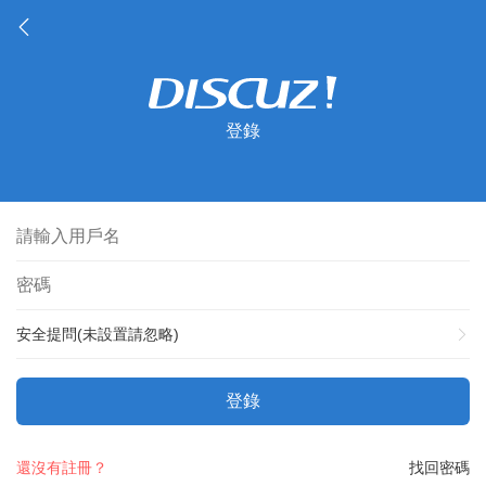
登錄
安全提問(未設置請忽略)
登錄
還沒有註冊？
找回密碼