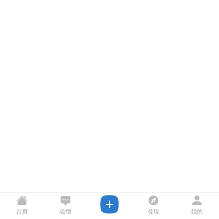
首頁
論壇
發現
我的