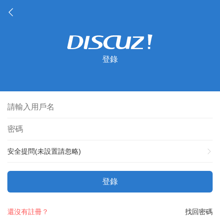
登錄
安全提問(未設置請忽略)
登錄
還沒有註冊？
找回密碼