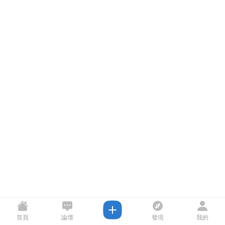
首頁
論壇
發現
我的