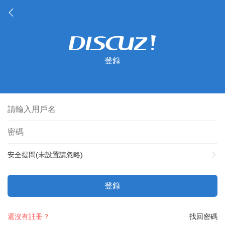
登錄
安全提問(未設置請忽略)
登錄
還沒有註冊？
找回密碼