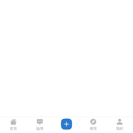
首頁
論壇
發現
我的