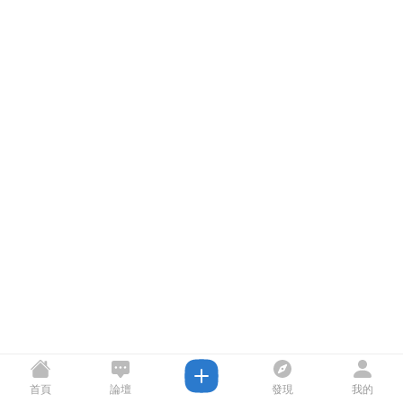
首頁
論壇
發現
我的