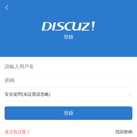
登錄
安全提問(未設置請忽略)
登錄
還沒有註冊？
找回密碼