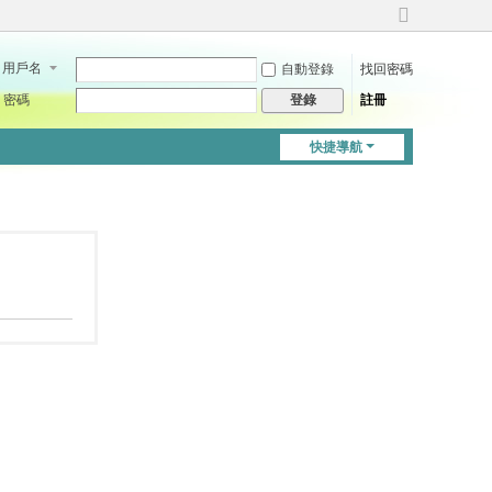
切
換
用戶名
自動登錄
找回密碼
到
寬
密碼
註冊
登錄
版
快捷導航