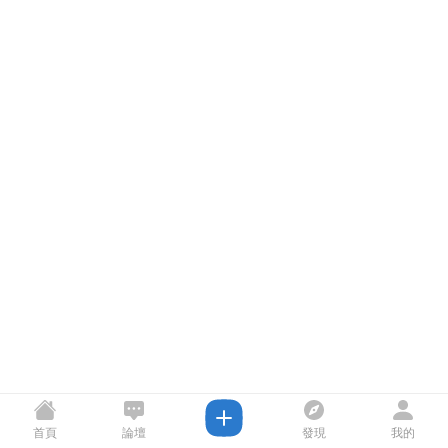
首頁
論壇
發現
我的