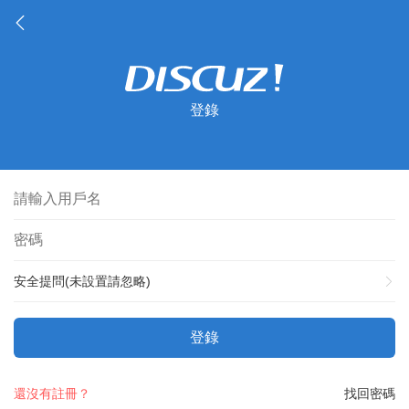
登錄
安全提問(未設置請忽略)
登錄
還沒有註冊？
找回密碼