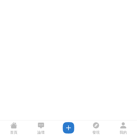
首頁
論壇
發現
我的