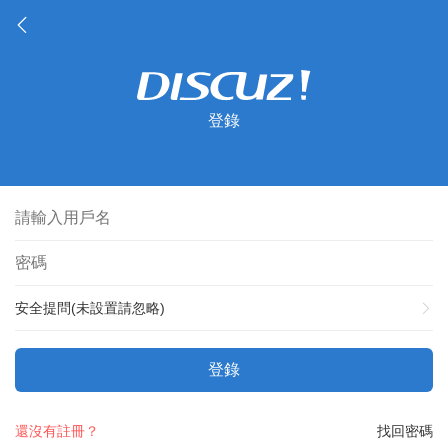
登錄
安全提問(未設置請忽略)
登錄
還沒有註冊？
找回密碼